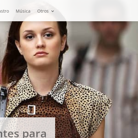
stro
Música
Otros
ntes para