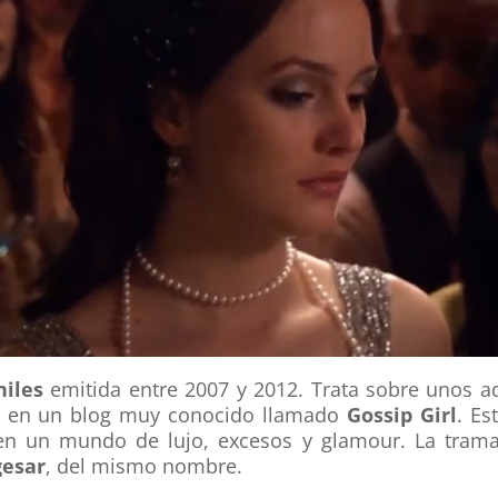
niles
emitida entre 2007 y 2012. Trata sobre unos a
as en un blog muy conocido llamado
Gossip Girl
. Es
 en un mundo de lujo, excesos y glamour. La tram
gesar
, del mismo nombre.